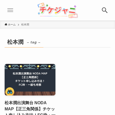
ホーム
松本潤
松本潤
– tag –
松本潤出演舞台 NODA
MAP【正三角関係】チケッ
ト申し込み方法！FC枠・一