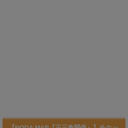
【
NODA MAP『正三角関係』
】チケッ