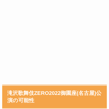
滝沢歌舞伎ZERO2022御園座(名古屋)公
演の可能性