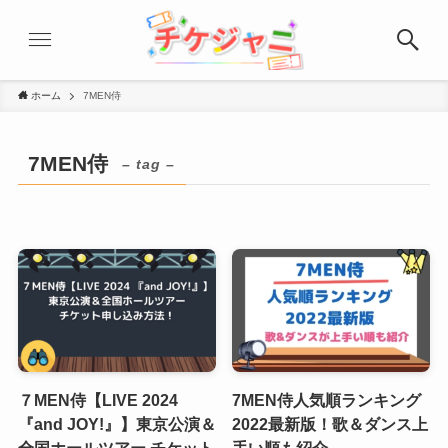
ホーム
7MEN侍
7MEN侍
– tag –
７MEN侍【LIVE 2024
7MEN侍人気順ランキング
『and JOY!』】東京公演＆
2022最新版！歌＆ダンス上
全国ホールツアー チケット
手い順も紹介