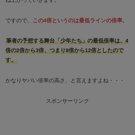
ですので、
この4倍というのは最低ラインの倍率
。
筆者の予想する舞台「少年たち」の最低倍率は、4
倍の2倍から3倍、つまり8倍から12倍としたので
す。
かなりヤバい倍率の高さ、と言えますよね・・・
スポンサーリンク