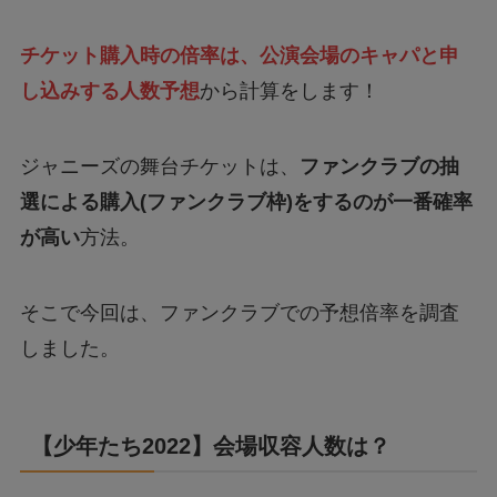
チケット購入時の倍率は、公演会場のキャパと申
し込みする人数予想
から計算をします！
ジャニーズの舞台チケットは、
ファンクラブの抽
選による購入(ファンクラブ枠)をするのが一番確率
が高い
方法。
そこで今回は、ファンクラブでの予想倍率を調査
しました。
【少年たち2022】
会場収容人数
は？