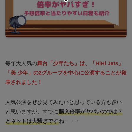
毎年大人気の
舞台「少年たち」は、「HiHi Jets」
「
美 少年」の2グループを中心に公演することが発
表されました！
人気公演をぜひ見てみたいと思っている方も多い
と思いますが、すでに
購入倍率がヤバいのでは？
とネットは大騒ぎです
ね・・・