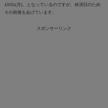
10/31(月)、となっているのですが、休演日のため
その前後をあげています。
スポンサーリンク