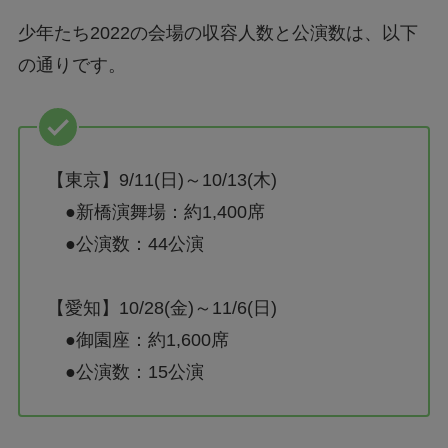
少年たち2022の会場の収容人数と公演数は、以下
の通りです。
【東京】9/11(日)～10/13(木)
●新橋演舞場：約1,400席
●公演数：44公演
【愛知】10/28(金)～11/6(日)
●御園座：約1,600席
●公演数：15公演