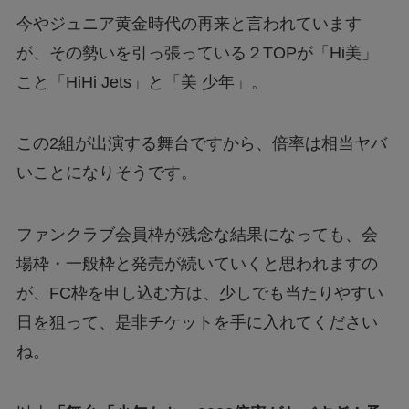
今やジュニア黄金時代の再来と言われています
が、その勢いを引っ張っている２TOPが「Hi美」
こと「HiHi Jets」と「美 少年」。
この2組が出演する舞台ですから、倍率は相当ヤバ
いことになりそうです。
ファンクラブ会員枠が残念な結果になっても、会
場枠・一般枠と発売が続いていくと思われますの
が、FC枠を申し込む方は、少しでも当たりやすい
日を狙って、是非チケットを手に入れてください
ね。