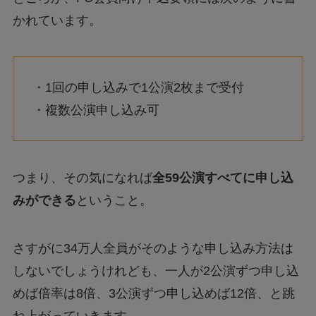
かれています。
・1回の申し込みで1公演2枚まで受付
・複数公演申し込み可
つまり、その気になれば
全59公演すべてに申し込
みができる
ということ。
さすがに34万人全員がそのような申し込み方法は
しないでしょうけれども、一人が2公演ずつ申し込
めば倍率は8倍、3公演ずつ申し込めば12倍、と跳
ね上がっていきます。