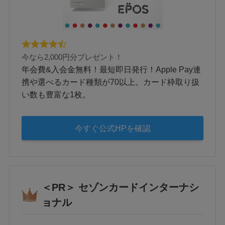
今なら2,000円分プレゼント！
年会費&入会金無料！最短即日発行！Apple Pay連
携や選べるカード種類が70以上。カード枠取り扱
い数も豊富な1枚。
今すぐ公式HPを確認
＜PR＞ セゾンカードインターナシ
ョナル