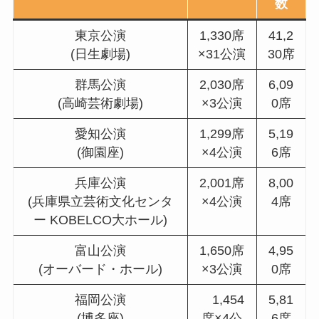
数
東京公演
1,330席
41,2
(日生劇場)
×31公演
30席
群馬公演
2,030席
6,09
(高崎芸術劇場)
×3公演
0席
愛知公演
1,299席
5,19
(御園座)
×4公演
6席
兵庫公演
2,001席
8,00
(兵庫県立芸術文化センタ
×4公演
4席
ー KOBELCO大ホール)
富山公演
1,650席
4,95
(オーバード・ホール)
×3公演
0席
福岡公演
1,454
5,81
(博多座)
席×4公
6席