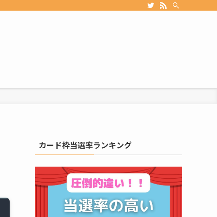
カード枠当選率ランキング