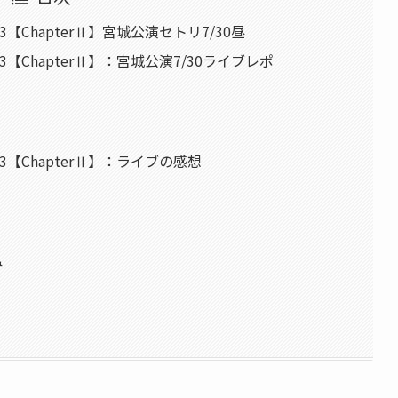
23【ChapterⅡ】宮城公演セトリ7/30昼
23【ChapterⅡ】：宮城公演7/30ライブレポ
】
】
23【ChapterⅡ】：ライブの感想
み