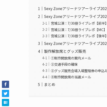
Sexy Zoneアリーナツアーライブ20
Sexy Zoneアリーナツアーライブ20
宮城公演：7/30昼ライブレポ【前半
宮城公演：7/30昼ライブレポ【MC】
宮城公演：7/30昼ライブレポ【後半
Sexy Zoneアリーナツアーライブ20
製作解放席とグッズ販売
①制作開放席の案内メール
②交通手段の確保
③グッズ販売会場入場整理券の申込
④制作開放席の当選メール
まとめ