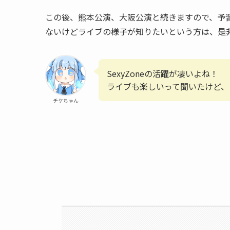
この後、熊本公演、大阪公演と続きますので、予
ないけどライブの様子が知りたいという方は、是
SexyZoneの活躍が凄いよね！
ライブも楽しいって聞いたけど、
チケちゃん