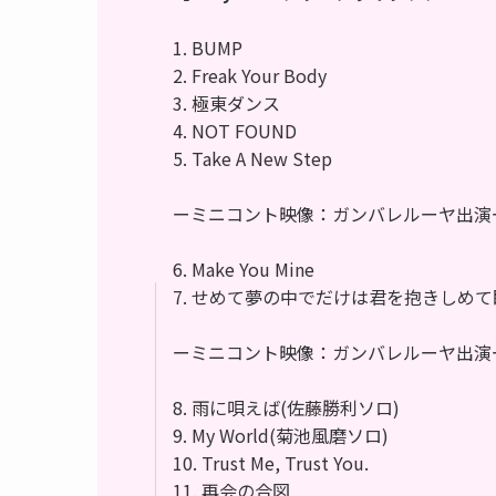
1. BUMP
2. Freak Your Body
3. 極東ダンス
4. NOT FOUND
5. Take A New Step
ーミニコント映像：ガンバレルーヤ出演
6. Make You Mine
7. せめて夢の中でだけは君を抱きしめ
ーミニコント映像：ガンバレルーヤ出演
8. 雨に唄えば(佐藤勝利ソロ)
9. My World(菊池風磨ソロ)
10. Trust Me, Trust You.
11. 再会の合図