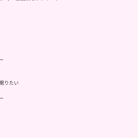
ー
て眠りたい
ー