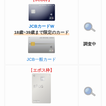
JCBカードW
18歳~39歳まで限定のカード
調査中
JCB一般カード
【
エポス枠】