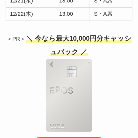
12/21(水)
18:00
S・A席
12/22(木)
13:00
S・A席
＼ 今なら最大10,000円分キャッシ
＜PR＞
ュバック ／