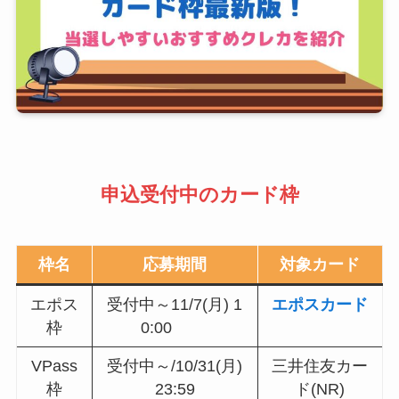
申込受付中のカード枠
枠名
応募期間
対象カード
エポス
受付中～11/7(月) 1
エポスカード
枠
0:00
VPass
受付中～/10/31(月)
三井住友カー
枠
23:59
ド(NR)