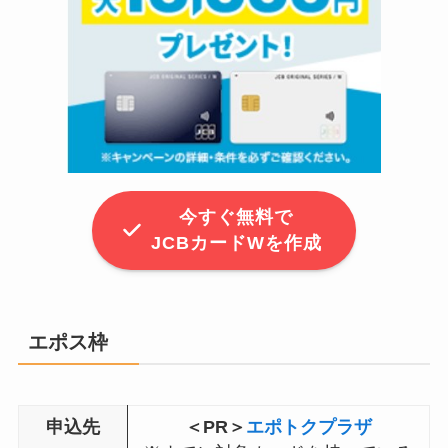
今すぐ無料で
JCBカードWを作成
エポス
枠
申込先
＜PR＞
エポトクプラザ