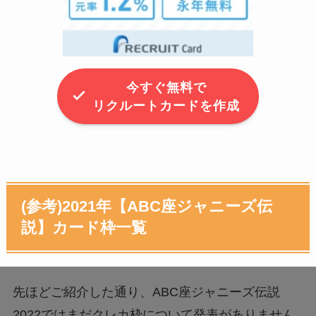
今すぐ無料で
リクルートカードを作成
(参考)2021年【ABC座ジャニーズ伝
説】カード枠一覧
先ほどご紹介した通り、ABC座ジャニーズ伝説
2022ではまだクレカ枠について発表がありません