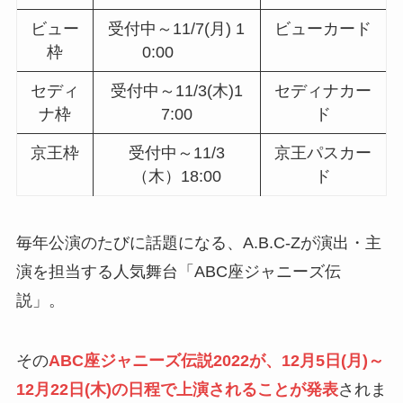
ビュー
受付中～11/7(月) 1
ビューカード
枠
0:00
セディ
受付中～11/3(木)1
セディナカー
ナ枠
7:00
ド
京王枠
受付中～11/3
京王パスカー
（木）18:00
ド
毎年公演のたびに話題になる、A.B.C-Zが演出・主
演を担当する人気舞台「ABC座ジャニーズ伝
説」。
その
ABC座ジャニーズ伝説2022が、12月5日(月)～
12月22日(木)の日程で上演されることが発表
されま