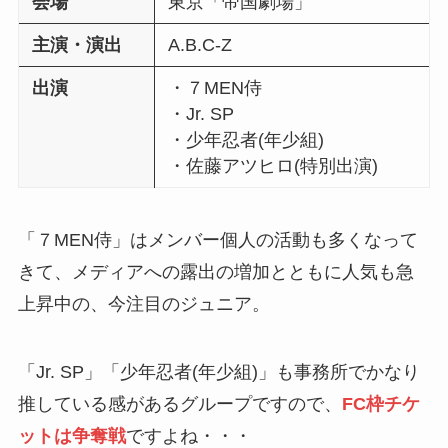
会場
東京「帝国劇場」
主演
・演出
A.B.C-Z
出演
・７MEN侍
・Jr. SP
・少年忍者(年少組)
・佐藤アツヒロ(特別出演)
「７MEN侍」はメンバー個人の活動も多くなって
きて、メディアへの露出の増加とともに人気も急
上昇中の、今注目のジュニア。
「Jr. SP」「少年忍者(年少組)」も事務所でかなり
推している感があるグループですので、
FC枠チケ
ットは争奪戦
ですよね・・・